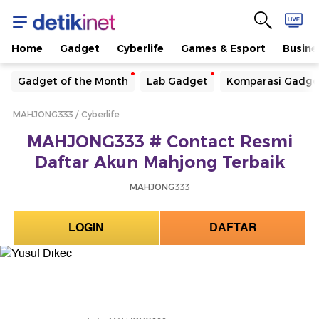
Home
Gadget
Cyberlife
Games & Esport
Busine
Yang sedang ramai dicari
Gadget of the Month
Lab Gadget
Komparasi Gadge
Loading...
MAHJONG333
Cyberlife
Terakhir yang dicari
MAHJONG333 # Contact Resmi
Loading...
Daftar Akun Mahjong Terbaik
MAHJONG333
LOGIN
DAFTAR